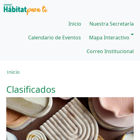
Pasar al contenido principal
Main navigation
Inicio
Nuestra Secretaría
Calendario de Eventos
Mapa Interactivo
Correo Institucional
Sobrescribir enlaces de ayuda a la 
Inicio
Clasificados